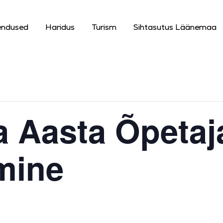
endused
Haridus
Turism
Sihtasutus Läänemaa
 Aasta Õpetaj
mine