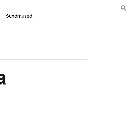
Sündmused
a